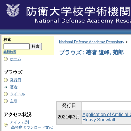
検索
National Defense Academy Repository
>
ブラウズ : 著者 遠峰, 菊郎
詳細検索
ホーム
ブラウズ
発行日
著者
タイトル
主題
発行日
アクセス状況
Application of Artifici
2021年3月
Heavy Snowfall
アイテム別
高頻度ダウンロード文献