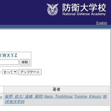
English
V
W
X
Y
Z
:
著者
板野, 稔久
;
遠峰, 菊郎
;
Itano, Toshihisa
;
Tomine, Kikuro
;
地
by
球海洋学科