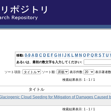
0-9
A
B
C
D
E
F
G
H
I
J
K
L
M
N
O
P
Q
R
S
T
U
移動:
あるいは、最初の数文字を入力してください:
ソート項目:
ソート順:
表示件数
表示著者数
検索結果表示: 1 - 1 / 1
タイトル
al Glaciogenic Cloud Seeding for Mitigation of Damages Caused 
検索結果表示: 1 - 1 / 1