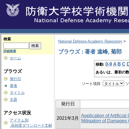
検索
National Defense Academy Repository
>
ブラウズ : 著者 遠峰, 菊郎
詳細検索
ホーム
0-9
A
B
C
移動:
ブラウズ
あるいは、最初の数
発行日
ソート項目:
ソ
著者
タイトル
主題
発行日
アクセス状況
Application of Artificia
2021年3月
アイテム別
Mitigation of Damages
高頻度ダウンロード文献