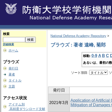
検索
National Defense Academy Repository
>
ブラウズ : 著者 遠峰, 菊郎
詳細検索
ホーム
0-9
A
B
C
移動:
ブラウズ
あるいは、最初の数
発行日
ソート項目:
ソ
著者
タイトル
主題
発行日
アクセス状況
Application of Artificia
2021年3月
アイテム別
Mitigation of Damages
高頻度ダウンロード文献