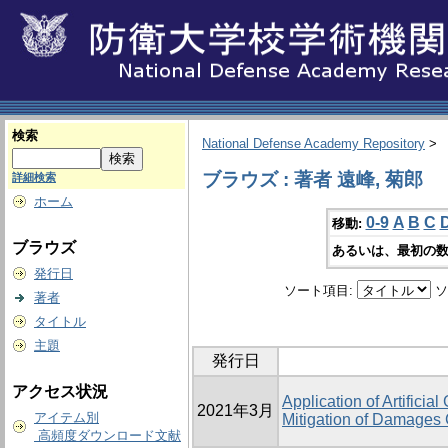
検索
National Defense Academy Repository
>
ブラウズ : 著者 遠峰, 菊郎
詳細検索
ホーム
0-9
A
B
C
移動:
ブラウズ
あるいは、最初の数
発行日
ソート項目:
ソ
著者
タイトル
主題
発行日
アクセス状況
Application of Artificia
2021年3月
アイテム別
Mitigation of Damages
高頻度ダウンロード文献