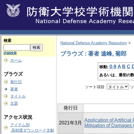
検索
National Defense Academy Repository
>
ブラウズ : 著者 遠峰, 菊郎
詳細検索
ホーム
0-9
A
B
C
移動:
ブラウズ
あるいは、最初の数
発行日
ソート項目:
ソ
著者
タイトル
主題
発行日
アクセス状況
Application of Artificia
2021年3月
アイテム別
Mitigation of Damages
高頻度ダウンロード文献