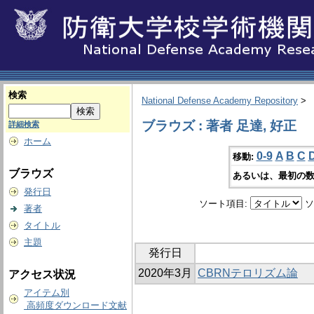
検索
National Defense Academy Repository
>
ブラウズ : 著者 足達, 好正
詳細検索
ホーム
0-9
A
B
C
移動:
ブラウズ
あるいは、最初の数
発行日
ソート項目:
ソ
著者
タイトル
主題
発行日
2020年3月
CBRNテロリズム論
アクセス状況
アイテム別
高頻度ダウンロード文献