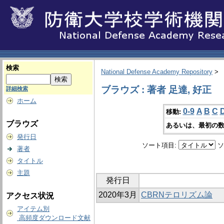
検索
National Defense Academy Repository
>
ブラウズ : 著者 足達, 好正
詳細検索
ホーム
0-9
A
B
C
移動:
ブラウズ
あるいは、最初の数
発行日
ソート項目:
ソ
著者
タイトル
主題
発行日
2020年3月
CBRNテロリズム論
アクセス状況
アイテム別
高頻度ダウンロード文献