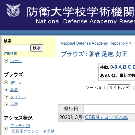
検索
National Defense Academy Repository
>
ブラウズ : 著者 足達, 好正
詳細検索
ホーム
0-9
A
B
C
移動:
ブラウズ
あるいは、最初の数
発行日
ソート項目:
ソ
著者
タイトル
主題
発行日
2020年3月
CBRNテロリズム論
アクセス状況
アイテム別
高頻度ダウンロード文献