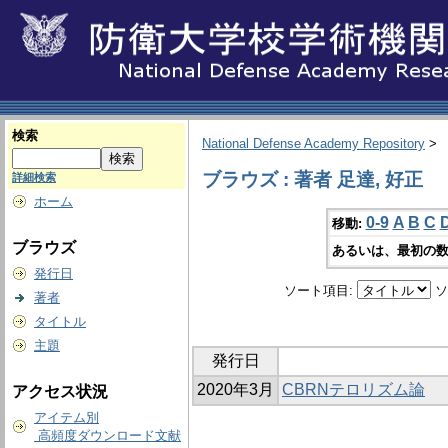
検索
National Defense Academy Repository
>
ブラウズ : 著者 足達, 好正
詳細検索
ホーム
0-9
A
B
C
移動:
ブラウズ
あるいは、最初の数
発行日
ソート項目:
ソ
著者
タイトル
主題
発行日
2020年3月
CBRNテロリズム論
アクセス状況
アイテム別
高頻度ダウンロード文献