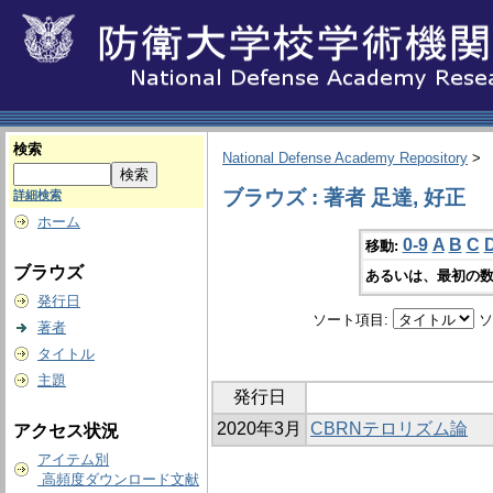
検索
National Defense Academy Repository
>
ブラウズ : 著者 足達, 好正
詳細検索
ホーム
0-9
A
B
C
移動:
ブラウズ
あるいは、最初の数
発行日
ソート項目:
ソ
著者
タイトル
主題
発行日
2020年3月
CBRNテロリズム論
アクセス状況
アイテム別
高頻度ダウンロード文献