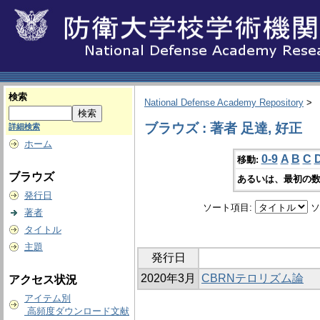
検索
National Defense Academy Repository
>
ブラウズ : 著者 足達, 好正
詳細検索
ホーム
0-9
A
B
C
移動:
ブラウズ
あるいは、最初の数
発行日
ソート項目:
ソ
著者
タイトル
主題
発行日
2020年3月
CBRNテロリズム論
アクセス状況
アイテム別
高頻度ダウンロード文献