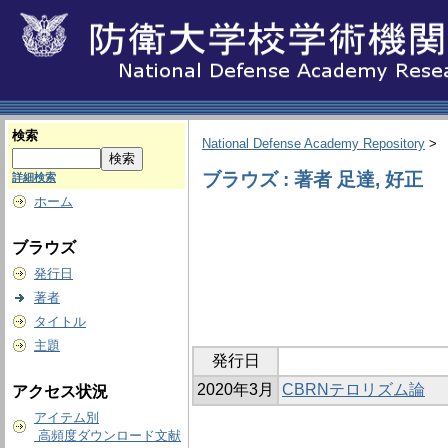
検索
National Defense Academy Repository
>
ブラウズ : 著者 足達, 好正
詳細検索
ホーム
ブラウズ
発行日
著者
タイトル
主題
発行日
2020年3月
CBRNテロリズム論
アクセス状況
アイテム別
高頻度ダウンロード文献