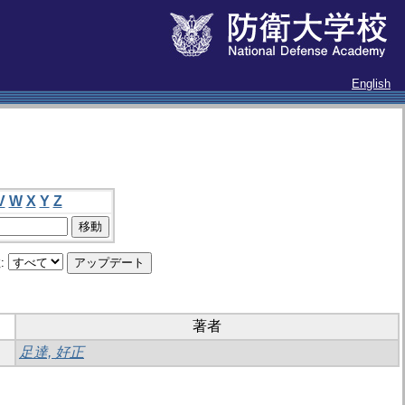
English
V
W
X
Y
Z
:
著者
足達, 好正