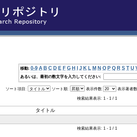
0-9
A
B
C
D
E
F
G
H
I
J
K
L
M
N
O
P
Q
R
S
T
U
移動:
あるいは、最初の数文字を入力してください:
ソート項目:
ソート順:
表示件数
表示著者数
検索結果表示: 1 - 1 / 1
タイトル
検索結果表示: 1 - 1 / 1