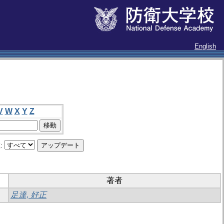
English
V
W
X
Y
Z
:
著者
足達, 好正