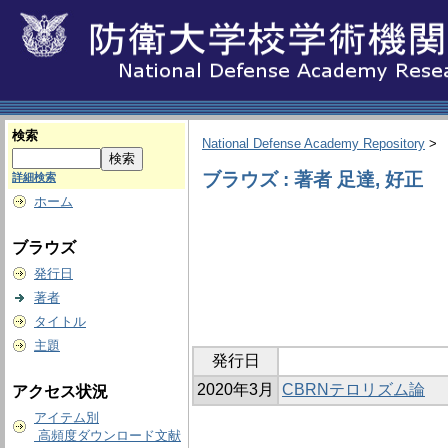
検索
National Defense Academy Repository
>
ブラウズ : 著者 足達, 好正
詳細検索
ホーム
ブラウズ
発行日
著者
タイトル
主題
発行日
2020年3月
CBRNテロリズム論
アクセス状況
アイテム別
高頻度ダウンロード文献