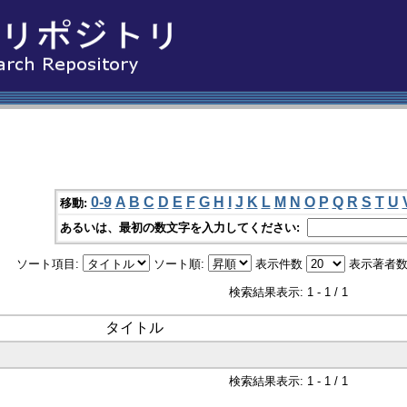
0-9
A
B
C
D
E
F
G
H
I
J
K
L
M
N
O
P
Q
R
S
T
U
移動:
あるいは、最初の数文字を入力してください:
ソート項目:
ソート順:
表示件数
表示著者数
検索結果表示: 1 - 1 / 1
タイトル
検索結果表示: 1 - 1 / 1