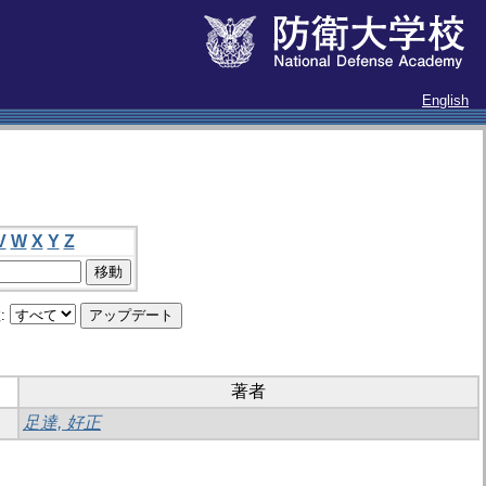
English
V
W
X
Y
Z
:
著者
足達, 好正