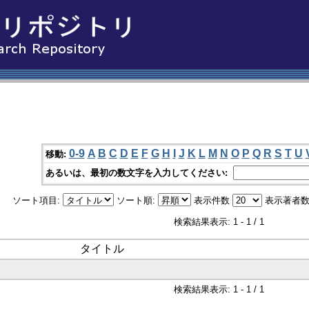
0-9
A
B
C
D
E
F
G
H
I
J
K
L
M
N
O
P
Q
R
S
T
U
移動:
あるいは、最初の数文字を入力してください:
ソート項目:
ソート順:
表示件数
表示著者数
検索結果表示: 1 - 1 / 1
タイトル
検索結果表示: 1 - 1 / 1