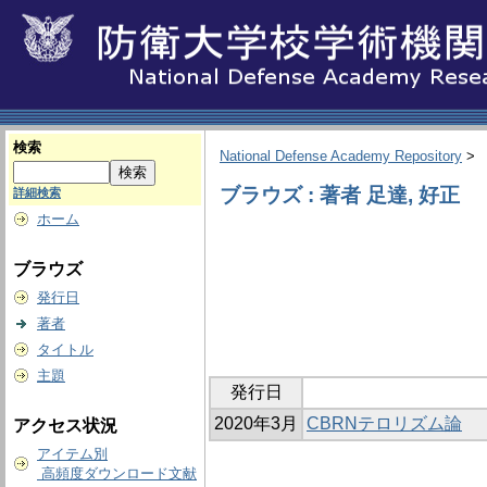
検索
National Defense Academy Repository
>
ブラウズ : 著者 足達, 好正
詳細検索
ホーム
ブラウズ
発行日
著者
タイトル
主題
発行日
2020年3月
CBRNテロリズム論
アクセス状況
アイテム別
高頻度ダウンロード文献