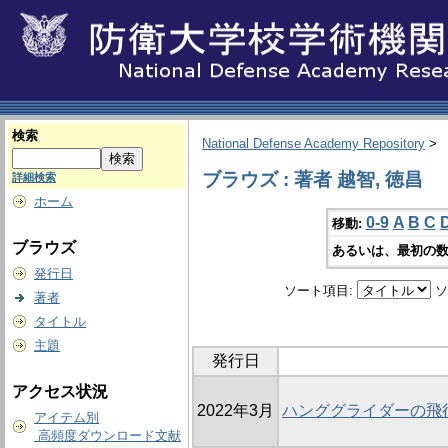
検索
National Defense Academy Repository
>
ブラウズ : 著者 越智, 徳昌
詳細検索
ホーム
0-9
A
B
C
移動:
ブラウズ
あるいは、最初の数
発行日
ソート項目:
ソ
著者
タイトル
主題
発行日
アクセス状況
2022年3月
ハンググライダーの飛
アイテム別
高頻度ダウンロード文献