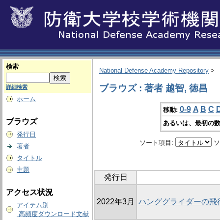
検索
National Defense Academy Repository
>
ブラウズ : 著者 越智, 徳昌
詳細検索
ホーム
0-9
A
B
C
移動:
ブラウズ
あるいは、最初の数
発行日
ソート項目:
ソ
著者
タイトル
主題
発行日
アクセス状況
2022年3月
ハンググライダーの飛
アイテム別
高頻度ダウンロード文献