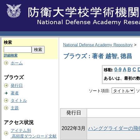
検索
National Defense Academy Repository
>
ブラウズ : 著者 越智, 徳昌
詳細検索
ホーム
0-9
A
B
C
移動:
ブラウズ
あるいは、最初の数
発行日
ソート項目:
ソ
著者
タイトル
主題
発行日
アクセス状況
2022年3月
ハンググライダーの飛
アイテム別
高頻度ダウンロード文献