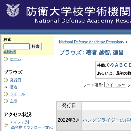
検索
National Defense Academy Repository
>
ブラウズ : 著者 越智, 徳昌
詳細検索
ホーム
0-9
A
B
C
移動:
ブラウズ
あるいは、最初の数
発行日
ソート項目:
ソ
著者
タイトル
主題
発行日
アクセス状況
2022年3月
ハンググライダーの飛
アイテム別
高頻度ダウンロード文献