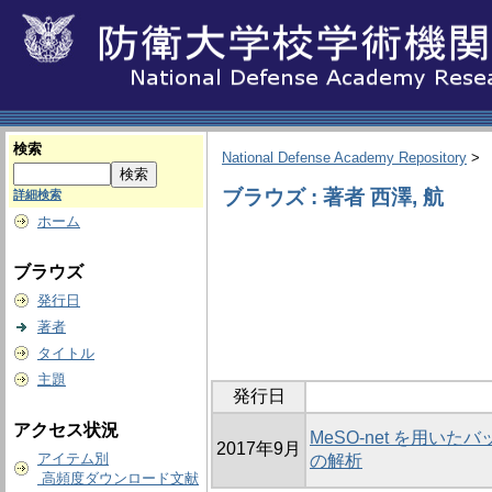
検索
National Defense Academy Repository
>
ブラウズ : 著者 西澤, 航
詳細検索
ホーム
ブラウズ
発行日
著者
タイトル
主題
発行日
アクセス状況
MeSO-net を用
2017年9月
アイテム別
の解析
高頻度ダウンロード文献