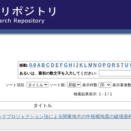
0-9
A
B
C
D
E
F
G
H
I
J
K
L
M
N
O
P
Q
R
S
T
U
移動:
あるいは、最初の数文字を入力してください:
ソート項目:
ソート順:
表示件数
表示著者数
検索結果表示: 1 - 1 / 1
タイトル
いたバックプロジェクション法による関東地方の中規模地震の破壊過