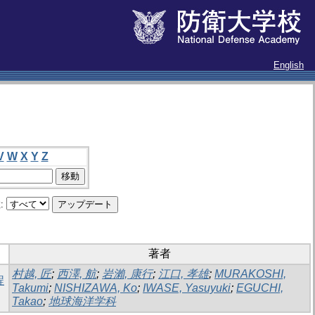
English
V
W
X
Y
Z
:
著者
村越, 匠
;
西澤, 航
;
岩瀨, 康行
;
江口, 孝雄
;
MURAKOSHI,
程
Takumi
;
NISHIZAWA, Ko
;
IWASE, Yasuyuki
;
EGUCHI,
Takao
;
地球海洋学科