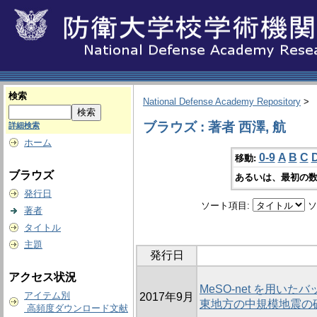
検索
National Defense Academy Repository
>
ブラウズ : 著者 西澤, 航
詳細検索
ホーム
0-9
A
B
C
移動:
ブラウズ
あるいは、最初の数
発行日
ソート項目:
ソ
著者
タイトル
主題
発行日
アクセス状況
MeSO-net を用い
アイテム別
2017年9月
東地方の中規模地震の
高頻度ダウンロード文献