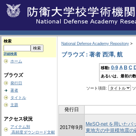
検索
National Defense Academy Repository
>
ブラウズ : 著者 西澤, 航
詳細検索
ホーム
0-9
A
B
C
移動:
ブラウズ
あるいは、最初の数
発行日
ソート項目:
ソ
著者
タイトル
主題
発行日
アクセス状況
MeSO-net を用い
アイテム別
2017年9月
東地方の中規模地震の
高頻度ダウンロード文献