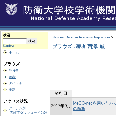
検索
National Defense Academy Repository
>
ブラウズ : 著者 西澤, 航
詳細検索
ホーム
ブラウズ
発行日
著者
タイトル
主題
発行日
アクセス状況
MeSO-net を用
2017年9月
アイテム別
の解析
高頻度ダウンロード文献