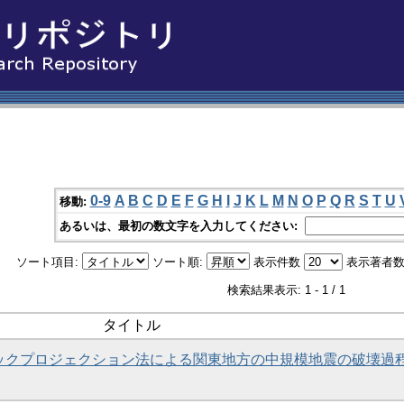
0-9
A
B
C
D
E
F
G
H
I
J
K
L
M
N
O
P
Q
R
S
T
U
移動:
あるいは、最初の数文字を入力してください:
ソート項目:
ソート順:
表示件数
表示著者数
検索結果表示: 1 - 1 / 1
タイトル
いたバックプロジェクション法による関東地方の中規模地震の破壊過