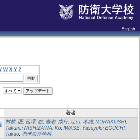
English
V
W
X
Y
Z
:
著者
村越, 匠
;
西澤, 航
;
岩瀨, 康行
;
江口, 孝雄
;
MURAKOSHI,
程
Takumi
;
NISHIZAWA, Ko
;
IWASE, Yasuyuki
;
EGUCHI,
Takao
;
地球海洋学科