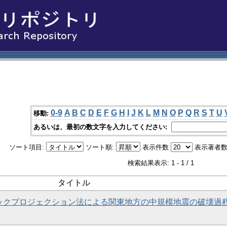
0-9
A
B
C
D
E
F
G
H
I
J
K
L
M
N
O
P
Q
R
S
T
U
移動:
あるいは、最初の数文字を入力してください:
ソート項目:
ソート順:
表示件数
表示著者数
検索結果表示: 1 - 1 / 1
タイトル
いたバックプロジェクション法による関東地方の中規模地震の破壊過