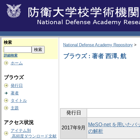
検索
National Defense Academy Repository
>
ブラウズ : 著者 西澤, 航
詳細検索
ホーム
ブラウズ
発行日
著者
タイトル
主題
発行日
アクセス状況
MeSO-net を用
2017年9月
アイテム別
の解析
高頻度ダウンロード文献