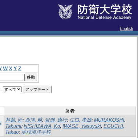
English
V
W
X
Y
Z
:
著者
村越, 匠
;
西澤, 航
;
岩瀨, 康行
;
江口, 孝雄
;
MURAKOSHI,
程
Takumi
;
NISHIZAWA, Ko
;
IWASE, Yasuyuki
;
EGUCHI,
Takao
;
地球海洋学科