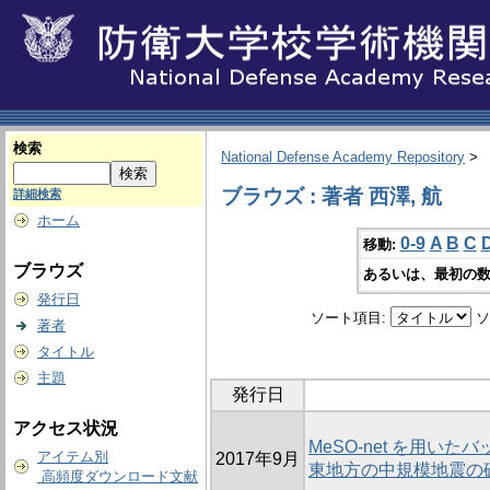
検索
National Defense Academy Repository
>
ブラウズ : 著者 西澤, 航
詳細検索
ホーム
0-9
A
B
C
移動:
ブラウズ
あるいは、最初の数
発行日
ソート項目:
ソ
著者
タイトル
主題
発行日
アクセス状況
MeSO-net を用い
アイテム別
2017年9月
東地方の中規模地震の
高頻度ダウンロード文献