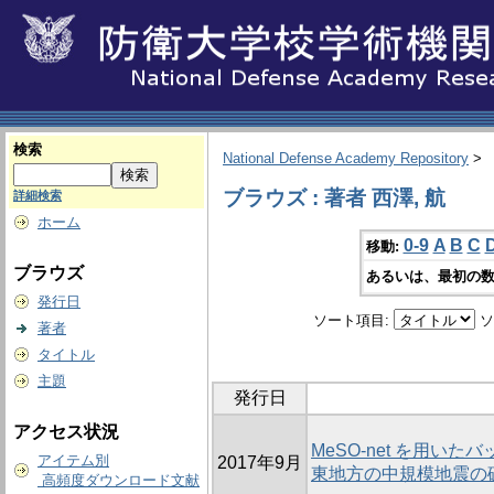
検索
National Defense Academy Repository
>
ブラウズ : 著者 西澤, 航
詳細検索
ホーム
0-9
A
B
C
移動:
ブラウズ
あるいは、最初の数
発行日
ソート項目:
ソ
著者
タイトル
主題
発行日
アクセス状況
MeSO-net を用い
アイテム別
2017年9月
東地方の中規模地震の
高頻度ダウンロード文献