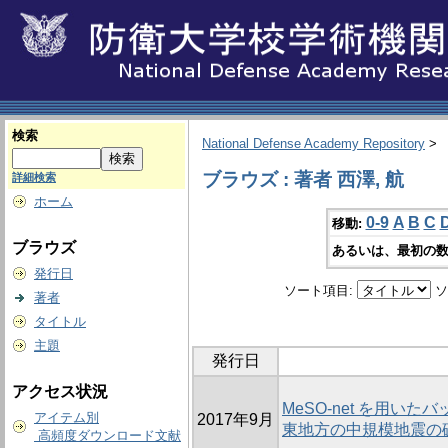
検索
National Defense Academy Repository
>
ブラウズ : 著者 西澤, 航
詳細検索
ホーム
0-9
A
B
C
移動:
ブラウズ
あるいは、最初の数
発行日
ソート項目:
ソ
著者
タイトル
主題
発行日
アクセス状況
MeSO-net を用い
アイテム別
2017年9月
東地方の中規模地震の
高頻度ダウンロード文献