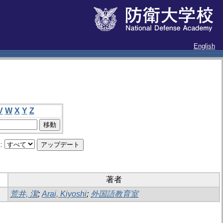
English
V
W
X
Y
Z
:
著者
荒井, 潔
;
Arai, Kiyoshi
;
外国語教育室