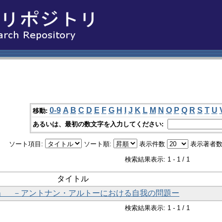
0-9
A
B
C
D
E
F
G
H
I
J
K
L
M
N
O
P
Q
R
S
T
U
移動:
あるいは、最初の数文字を入力してください:
ソート項目:
ソート順:
表示件数
表示著者数
検索結果表示: 1 - 1 / 1
タイトル
」 －アントナン・アルトーにおける自我の問題ー
検索結果表示: 1 - 1 / 1