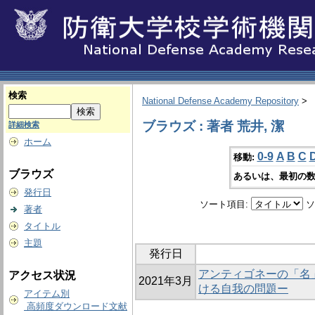
検索
National Defense Academy Repository
>
ブラウズ : 著者 荒井, 潔
詳細検索
ホーム
0-9
A
B
C
移動:
ブラウズ
あるいは、最初の数
発行日
ソート項目:
ソ
著者
タイトル
主題
発行日
アンティゴネーの「名
アクセス状況
2021年3月
ける自我の問題ー
アイテム別
高頻度ダウンロード文献