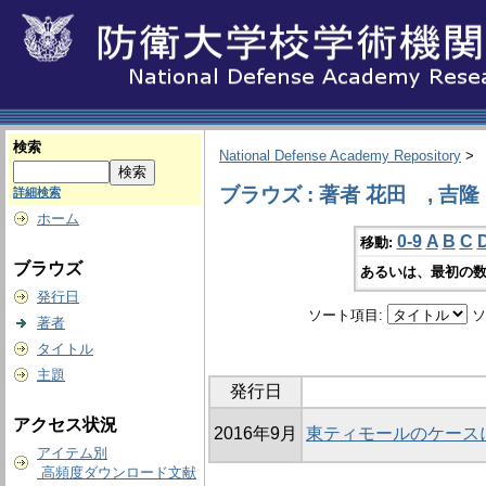
検索
National Defense Academy Repository
>
ブラウズ : 著者 花田 , 吉隆
詳細検索
ホーム
0-9
A
B
C
移動:
ブラウズ
あるいは、最初の数
発行日
ソート項目:
ソ
著者
タイトル
主題
発行日
アクセス状況
2016年9月
東ティモールのケース
アイテム別
高頻度ダウンロード文献