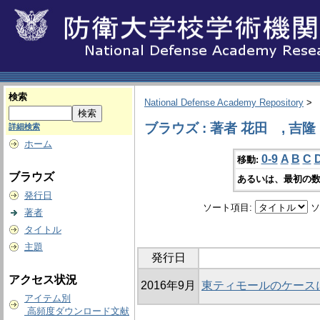
検索
National Defense Academy Repository
>
ブラウズ : 著者 花田 , 吉隆
詳細検索
ホーム
0-9
A
B
C
移動:
ブラウズ
あるいは、最初の数
発行日
ソート項目:
ソ
著者
タイトル
主題
発行日
アクセス状況
2016年9月
東ティモールのケース
アイテム別
高頻度ダウンロード文献