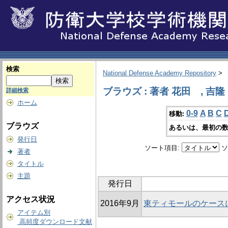
検索
National Defense Academy Repository
>
ブラウズ : 著者 花田 , 吉隆
詳細検索
ホーム
0-9
A
B
C
移動:
ブラウズ
あるいは、最初の数
発行日
ソート項目:
ソ
著者
タイトル
主題
発行日
アクセス状況
2016年9月
東ティモールのケース
アイテム別
高頻度ダウンロード文献