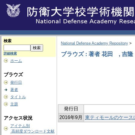
検索
National Defense Academy Repository
>
ブラウズ : 著者 花田 , 吉隆
詳細検索
ホーム
ブラウズ
発行日
著者
タイトル
主題
発行日
2016年9月
東ティモールのケース
アクセス状況
アイテム別
高頻度ダウンロード文献