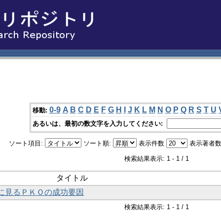
0-9
A
B
C
D
E
F
G
H
I
J
K
L
M
N
O
P
Q
R
S
T
U
移動:
あるいは、最初の数文字を入力してください:
ソート項目:
ソート順:
表示件数
表示著者数
検索結果表示: 1 - 1 / 1
タイトル
に見るＰＫＯの成功要因
検索結果表示: 1 - 1 / 1