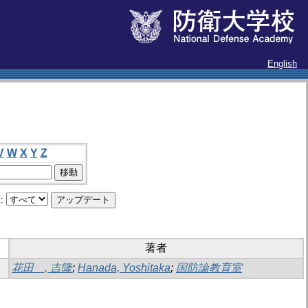
English
V
W
X
Y
Z
:
著者
花田 , 吉隆
;
Hanada, Yoshitaka
;
国防論教育室