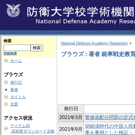
検索
National Defense Academy Repository
>
ブラウズ : 著者 統率戦史教
詳細検索
ホーム
ブラウズ
発行日
著者
タイトル
主題
発行日
2021年3月
警備員配分問題の定式
アクセス状況
アイテム別
胡錦濤時代の中国人民
2021年9月
高頻度ダウンロード文献
事を事例とした検証