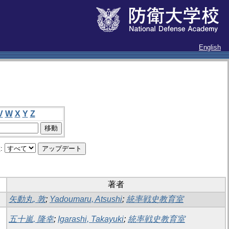
English
V
W
X
Y
Z
:
著者
矢動丸, 敦
;
Yadoumaru, Atsushi
;
統率戦史教育室
五十嵐, 隆幸
;
Igarashi, Takayuki
;
統率戦史教育室