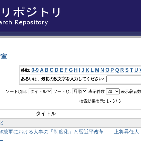
育室
0-9
A
B
C
D
E
F
G
H
I
J
K
L
M
N
O
P
Q
R
S
T
U
移動:
あるいは、最初の数文字を入力してください:
ソート項目:
ソート順:
表示件数
表示著者数
検索結果表示: 1 - 3 / 3
タイトル
化
解放軍における人事の「制度化」と習近平改革 －上将昇任人
－