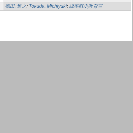
德田, 道之
;
Tokuda, Michiyuki
;
統率戦史教育室