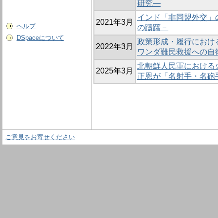
研究―
インド「非同盟外交」
2021年3月
ヘルプ
の躊躇－
DSpaceについて
政策形成・履行におけ
2022年3月
ワンダ難民救援への自
北朝鮮人民軍における
2025年3月
正恩が「名射手・名砲
ご意見をお寄せください