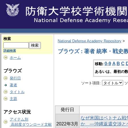
検索
National Defense Academy Repository
>
ブラウズ : 著者 統率・戦史
詳細検索
ホーム
0-9
A
B
C
移動:
ブラウズ
あるいは、最初の数
発行日
ソート項目:
ソ
著者
タイトル
主題
発行日
アクセス状況
なぜ米国はベトナム戦
アイテム別
2022年3月
か ―沖縄返還交渉と
高頻度ダウンロード文献