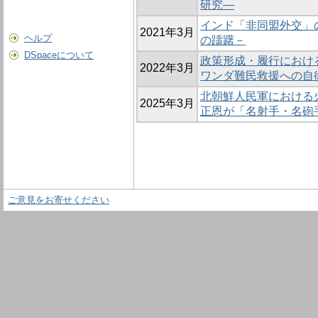
研究―
インド「非同盟外交」
2021年3月
ヘルプ
の躊躇－
DSpaceについて
政策形成・履行におけ
2022年3月
ワンダ難民救援への自
北朝鮮人民軍における
2025年3月
正恩が「名射手・名砲
ご意見をお寄せください