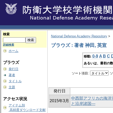
検索
National Defense Academy Repository
>
ブラウズ : 著者 神田, 英宣
詳細検索
ホーム
0-9
A
B
C
移動:
ブラウズ
あるいは、最初の数
発行日
ソート項目:
ソ
著者
タイトル
主題
発行日
中西部アフリカの海洋
アクセス状況
2015年3月
と沿岸諸国―
アイテム別
高頻度ダウンロード文献