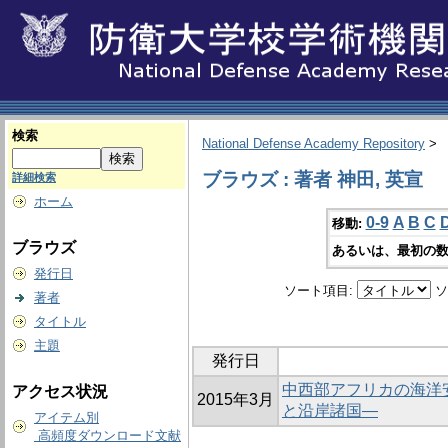
検索
National Defense Academy Repository
>
ブラウズ : 著者 神田, 英宣
詳細検索
ホーム
0-9
A
B
C
移動:
ブラウズ
あるいは、最初の数
発行日
ソート項目:
ソ
著者
タイトル
主題
発行日
中西部アフリカの海洋
アクセス状況
2015年3月
と沿岸諸国―
アイテム別
高頻度ダウンロード文献