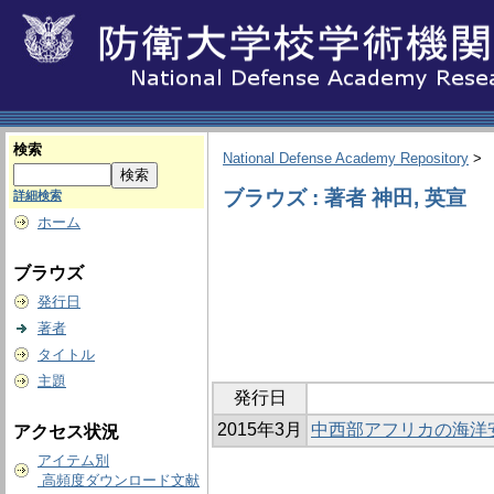
検索
National Defense Academy Repository
>
ブラウズ : 著者 神田, 英宣
詳細検索
ホーム
ブラウズ
発行日
著者
タイトル
主題
発行日
2015年3月
中西部アフリカの海洋
アクセス状況
アイテム別
高頻度ダウンロード文献