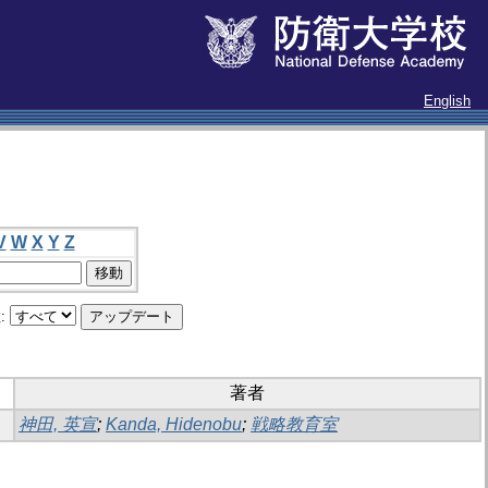
English
V
W
X
Y
Z
:
著者
神田, 英宣
;
Kanda, Hidenobu
;
戦略教育室