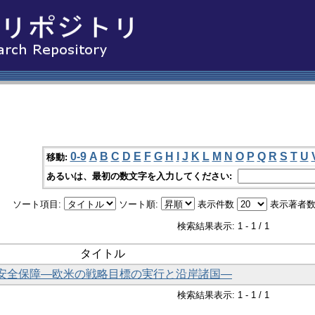
0-9
A
B
C
D
E
F
G
H
I
J
K
L
M
N
O
P
Q
R
S
T
U
移動:
あるいは、最初の数文字を入力してください:
ソート項目:
ソート順:
表示件数
表示著者数
検索結果表示: 1 - 1 / 1
タイトル
安全保障―欧米の戦略目標の実行と沿岸諸国―
検索結果表示: 1 - 1 / 1