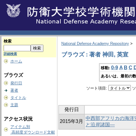
検索
National Defense Academy Repository
>
ブラウズ : 著者 神田, 英宣
詳細検索
ホーム
0-9
A
B
C
移動:
ブラウズ
あるいは、最初の数
発行日
ソート項目:
ソ
著者
タイトル
主題
発行日
中西部アフリカの海洋
アクセス状況
2015年3月
と沿岸諸国―
アイテム別
高頻度ダウンロード文献