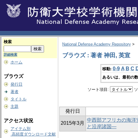
検索
National Defense Academy Repository
>
ブラウズ : 著者 神田, 英宣
詳細検索
ホーム
0-9
A
B
C
移動:
ブラウズ
あるいは、最初の数
発行日
ソート項目:
ソ
著者
タイトル
主題
発行日
中西部アフリカの海洋
アクセス状況
2015年3月
と沿岸諸国―
アイテム別
高頻度ダウンロード文献