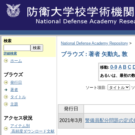
検索
National Defense Academy Repository
>
ブラウズ : 著者 矢動丸, 敦
詳細検索
ホーム
0-9
A
B
C
移動:
ブラウズ
あるいは、最初の数
発行日
ソート項目:
ソ
著者
タイトル
主題
発行日
アクセス状況
2021年3月
警備員配分問題の定式
アイテム別
高頻度ダウンロード文献