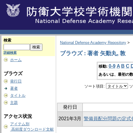
検索
National Defense Academy Repository
>
ブラウズ : 著者 矢動丸, 敦
詳細検索
ホーム
0-9
A
B
C
移動:
ブラウズ
あるいは、最初の数
発行日
ソート項目:
ソ
著者
タイトル
主題
発行日
アクセス状況
2021年3月
警備員配分問題の定式
アイテム別
高頻度ダウンロード文献