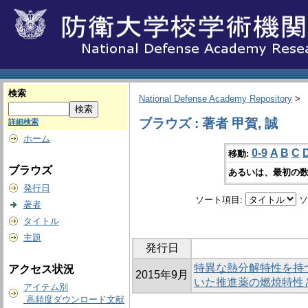
検索
National Defense Academy Repository
>
ブラウズ : 著者 甲賀, 誠
詳細検索
ホーム
0-9
A
B
C
移動:
ブラウズ
あるいは、最初の数
発行日
ソート項目:
ソ
著者
タイトル
主題
発行日
特異な熱分解特性を持
アクセス状況
2015年9月
いた推進薬の燃焼特性
アイテム別
高頻度ダウンロード文献