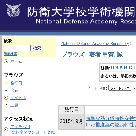
検索
National Defense Academy Repository
>
ブラウズ : 著者 甲賀, 誠
詳細検索
ホーム
0-9
A
B
C
移動:
ブラウズ
あるいは、最初の数
発行日
ソート項目:
ソ
著者
タイトル
主題
発行日
特異な熱分解特性を持
アクセス状況
2015年9月
いた推進薬の燃焼特性
アイテム別
高頻度ダウンロード文献