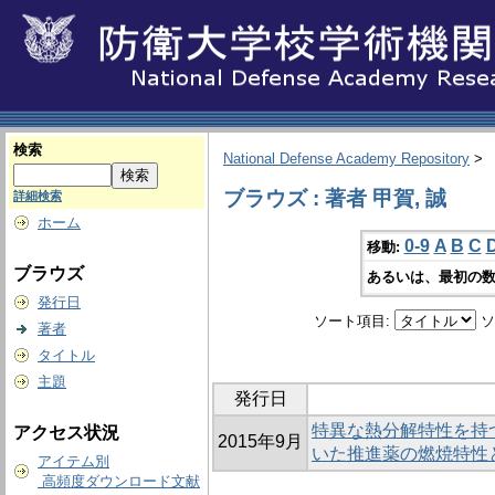
検索
National Defense Academy Repository
>
ブラウズ : 著者 甲賀, 誠
詳細検索
ホーム
0-9
A
B
C
移動:
ブラウズ
あるいは、最初の数
発行日
ソート項目:
ソ
著者
タイトル
主題
発行日
特異な熱分解特性を持
アクセス状況
2015年9月
いた推進薬の燃焼特性
アイテム別
高頻度ダウンロード文献