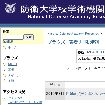
検索
National Defense Academy Repository
>
ブラウズ : 著者 片岡, 靖詞
詳細検索
ホーム
0-9
A
B
C
移動:
ブラウズ
あるいは、最初の数
発行日
ソート項目:
ソ
著者
タイトル
主題
発行日
アクセス状況
2019年3月
Prüfer 点列に基づ
アイテム別
高頻度ダウンロード文献