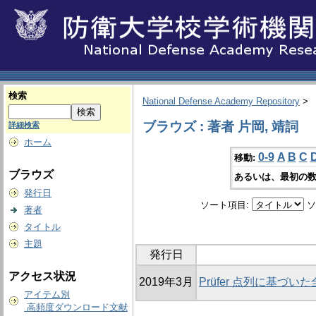
検索
National Defense Academy Repository
>
ブラウズ : 著者 片岡, 靖詞
詳細検索
ホーム
0-9
A
B
C
移動:
ブラウズ
あるいは、最初の数
発行日
ソート項目:
ソ
著者
タイトル
主題
発行日
アクセス状況
2019年3月
Prüfer 点列に基づ
アイテム別
高頻度ダウンロード文献