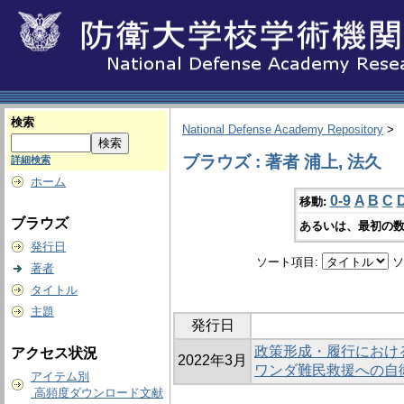
検索
National Defense Academy Repository
>
ブラウズ : 著者 浦上, 法久
詳細検索
ホーム
0-9
A
B
C
移動:
ブラウズ
あるいは、最初の数
発行日
ソート項目:
ソ
著者
タイトル
主題
発行日
政策形成・履行におけ
アクセス状況
2022年3月
ワンダ難民救援への自
アイテム別
高頻度ダウンロード文献