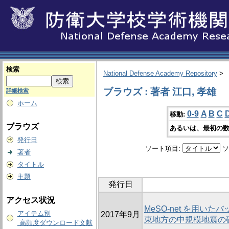
検索
National Defense Academy Repository
>
ブラウズ : 著者 江口, 孝雄
詳細検索
ホーム
0-9
A
B
C
移動:
ブラウズ
あるいは、最初の数
発行日
ソート項目:
ソ
著者
タイトル
主題
発行日
アクセス状況
MeSO-net を用い
アイテム別
2017年9月
東地方の中規模地震の
高頻度ダウンロード文献