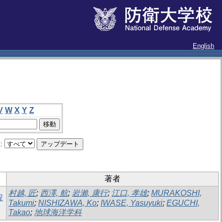
English
V
W
X
Y
Z
:
著者
村越, 匠
;
西澤, 航
;
岩瀨, 康行
;
江口, 孝雄
;
MURAKOSHI,
程
Takumi
;
NISHIZAWA, Ko
;
IWASE, Yasuyuki
;
EGUCHI,
Takao
;
地球海洋学科