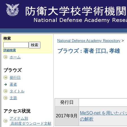
検索
National Defense Academy Repository
>
ブラウズ : 著者 江口, 孝雄
詳細検索
ホーム
ブラウズ
発行日
著者
タイトル
主題
発行日
アクセス状況
MeSO-net を用
2017年9月
アイテム別
の解析
高頻度ダウンロード文献