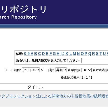
0-9
A
B
C
D
E
F
G
H
I
J
K
L
M
N
O
P
Q
R
S
T
U
移動:
あるいは、最初の数文字を入力してください:
ソート項目:
ソート順:
表示件数
表示著者数
検索結果表示: 1 - 1 / 1
タイトル
いたバックプロジェクション法による関東地方の中規模地震の破壊過